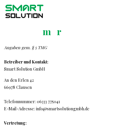
Zum
Inhalt
springen
I
m
p
r
r
e
s
s
u
m
Angaben gem. § 5 TMG
Betreiber und Kontakt:
Smart Solution GmbH
An den Erlen 42
66978 Clausen
Telefonnummer: 06333 775041
E-Mail-Adresse: info@smartsolutiongmbh.de
Vertretung: